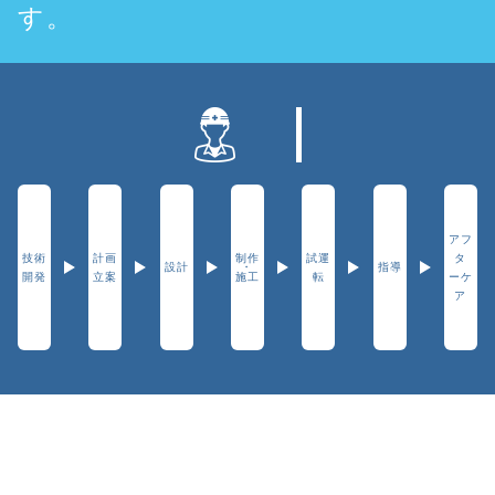
す。
会
社
アフ
技術
計画
制作
試運
タ
設計
・
指導
開発
立案
施工
転
ーケ
ア