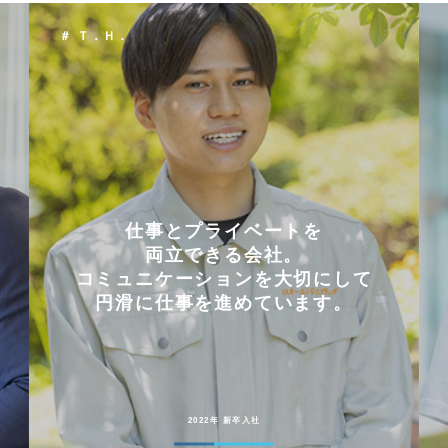
＃ Ｋ．Ｙ．
会社を選んだ理由は
「これまでに働いた経験が
いかせるから」。
能動的に行動することが
好きな人には
向いている仕事です。
2022年 中途入社