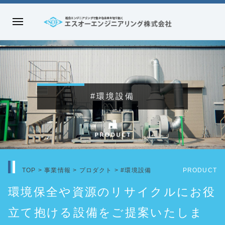
コ
#
ン
メ
環
テ
エ
ニ
ン
ス
境
ュ
ツ
オ
ー
へ
設
ー
ス
エ
#環境設備
備
キ
ン
ッ
ジ
2021.04.19
プ
ニ
by
admin
ア
リ
TOP
>
事業情報
>
プロダクト
>
#環境設備
PRODUCT
ン
グ
環境保全や資源のリサイクルにお役
株
立て抱ける設備をご提案いたしま
式