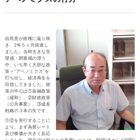
会
社
自民党が政権に返り咲
き、2年５ヶ月経過し
ました。当時大きな失
望感・閉塞感の漂う
中、いち早く大胆な政
策＝“アベノミクス”を
打ち出し、経済再生を
目指してきました。政
策の中心は①金融政策
（緩和）、②財政政策
（公共事業）、③成長
戦略の３本の矢です。
①②を実行することに
より、まず為替レート
及び株価が大きく反応