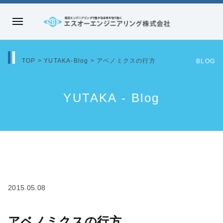
コ
ン
メ
テ
エ
ニ
ン
ス
ュ
ツ
TOP
>
YUTAKA-Blog
>
アベノミクスの行方
オ
BLOG
ー
へ
ー
ス
エ
YUTAKA - Blog
キ
ン
ッ
ジ
プ
ニ
ア
リ
ン
グ
2015.05.08
株
式
アベノミクスの行方