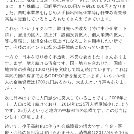
しました。現在では対ドルの為替レートは、80円/＄から120円/
＄に、また株価は、日経平均9,000円から約20,000円となりま
した。自動車業界をはじめ大手輸出関連企業等は軒並み過去最
高益を更新しているところもたくさん出てきています。
これが、いいサイクルで、取引先への波及（特に中小企業・下
請）、雇用の拡大、賃上げ、設備投資拡大、個人消費の拡大、
等に循環し、経済全体の底上げになることを期待したい所で
す。今後のポイントは③の成長戦略に掛かっています。
一方で、日本を取り巻く不透明、不安な要因もたくさんありま
す。まず、増え続ける借金です。国・地方を合わせた、国債・
地方債の残高は1000兆円を突破して増え続けています。これは
年間の国の稼ぎであるGDPの2倍を超えています。いやいや個
人の金融資産は1700兆円あるから、大丈夫という声もあります
が・・・？
次に日本はすでに人口減少に突入していることです。2008年よ
り、人口は減り続けており、2014年は25万人程度減少したよう
です。25万人というと地方の中核都市の規模です。この傾向は
少しずつ加速します。
続いて、少子高齢化に伴う社会保障費の増大です。年金・医
療・介護の負担増は避けられません。消費税は2017/4から10％