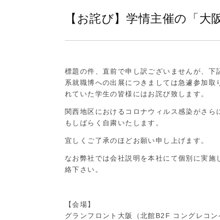
グ
【お詫び】学情主催の「大阪
株
式
会
社
標題の件、直前で申し訳ございませんが、下記
系就職博への出展につきましては急遽参加取
れていた学生の皆様にはお詫び致します。
関西地区におけるコロナウィルス感染がさら
もしばらく自粛いたします。
宜しくご了承のほどお願い申し上げます。
なお弊社では会社説明を本社にて個別に実施
絡下さい。
【会場】
グランフロント大阪（北館B2F コングレコ