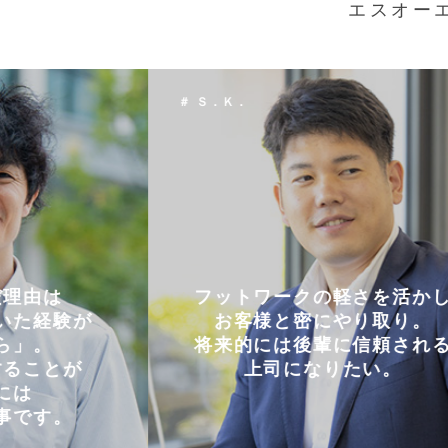
エスオー
＃ Ｔ．Ｈ．
軽さを活かし
仕事とプライベートを
やり取り。
両立できる会社。
に信頼される
コミュニケーションを大切に
たい。
円滑に仕事を進めています