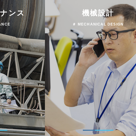
テナンス
機械設計
ANCE
＃ MECHANICAL DESIGN