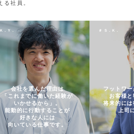
える社員。
 Ｓ．Ｋ．
＃ Ｔ．Ｈ．
フットワークの軽さを活かし
仕事と
お客様と密にやり取り。
両立
将来的には後輩に信頼される
コミュニケー
上司になりたい。
円滑に仕事