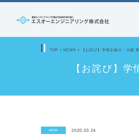
コ
ン
テ
エ
ン
ス
ツ
オ
へ
TOP
>
NEWS
>
【お詫び】学情主催の「大阪 
ー
ス
【お詫び】学
エ
キ
ッ
ン
プ
ジ
ニ
ア
リ
ン
2020.03.24
NEWS