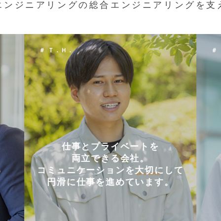
エンジニアリングの総合エンジニアリングを支
＃ Ｋ．Ｙ．
＃
会社を選んだ理由は
「これまでに働いた経験が
して
いかせるから」。
。
能動的に行動することが
好きな人には
向いている仕事です。