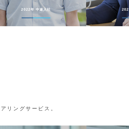
2023年 中途入社
20
ニアリングサービス。