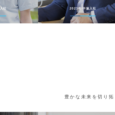
途入社
2022年 新卒入社
豊かな未来を切り拓