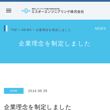
コ
ン
メ
テ
エ
ニ
ン
ス
ュ
NEWS
ツ
TOP
>
NEWS
>
企業理念を制定しました
オ
ー
へ
ー
企業理念を制定しました
ス
エ
キ
ン
ッ
ジ
プ
ニ
ア
リ
ン
2014.09.29
NEWS
グ
株
企業理念を制定しました
式