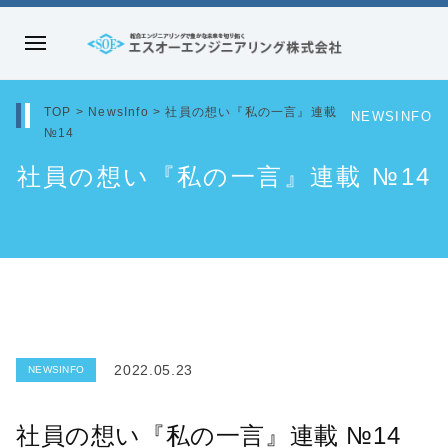
コ
ン
メ
テ
エ
ニ
ン
ス
ュ
TOP
>
NewsInfo
>
社員の想い『私の一言』連載
NEWSINFO
ツ
オ
№14
ー
へ
ー
社員の想い『私の一言』連載 №14
ス
エ
キ
ン
ッ
ジ
プ
ニ
ア
リ
ン
2022.05.23
NEWSINFO
グ
株
社員の想い『私の一言』連載 №14
式