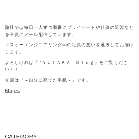
会
社
弊社では毎日一人ずつ順番にプライベートや仕事の近況など
を全員にメール配信しています。
エスオーエンジニアリング㈱の社員の想いを選抜してお届け
します。
よろしければ『 ”ＹＵＴＡＫＡ―Ｂｌｏｇ』をご覧くださ
い！！
今回は『～自分に宛てた手紙～』です。
Blogへ
CATEGORY -