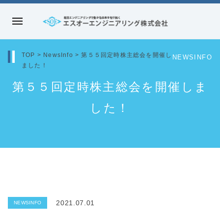
コ
ン
メ
テ
エ
ニ
ン
ス
ュ
TOP
>
NewsInfo
>
第５５回定時株主総会を開催し
NEWSINFO
ツ
オ
ました！
ー
へ
ー
第５５回定時株主総会を開催しま
ス
エ
キ
ン
した！
ッ
ジ
プ
ニ
ア
リ
ン
グ
株
2021.07.01
NEWSINFO
式