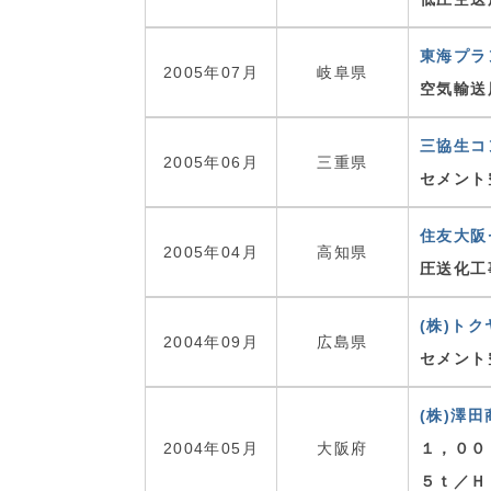
東海プラ
2005年07月
岐阜県
空気輸送
三協生コ
2005年06月
三重県
セメント
住友大阪
2005年04月
高知県
圧送化工
(株)ト
2004年09月
広島県
セメント
(株)澤田
2004年05月
大阪府
１，００
５ｔ／Ｈ