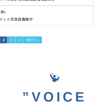
株)
メント圧送設備据付
2
3
4
NEXT >
”VOICE