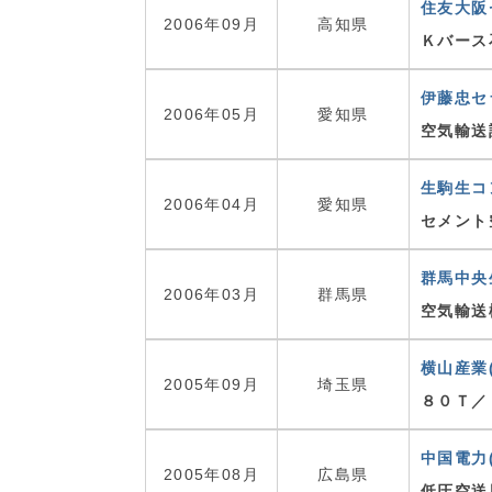
住友大阪
2006年09月
高知県
Ｋバース
伊藤忠セ
2006年05月
愛知県
空気輸送
生駒生コ
2006年04月
愛知県
セメント
群馬中央
2006年03月
群馬県
空気輸送
横山産業
2005年09月
埼玉県
８０Ｔ／
中国電力
2005年08月
広島県
低圧空送