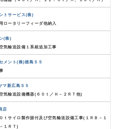
ントサービス(株)
用ロータリーフィーダ他納入
ン(株)
空気輸送設備１系統追加工事
セメント(株)徳島ＳＳ
事
クヤマ新広島ＳＳ
空気輸送設備機器(６０ｔ／Ｈ－２ＲＴ他)
商店
０ｔサイロ製作据付及び空気輸送設備工事(１ＲＢ－１
－１ＲＴ)