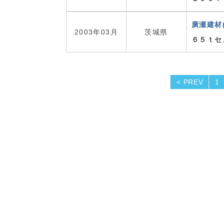
廣瀬建材(
2003年03月
茨城県
６５ｔセ
< PREV
1