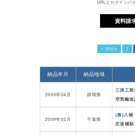
グ
URLとログインパ
株
資料請
式
会
社
< PREV
1
納品年月
納品地域
三洲工業(
2009年04月
静岡県
空気輸送
(株)八
2009年02月
千葉県
圧送補助