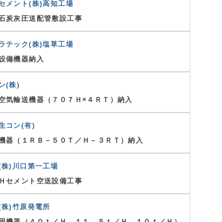
セメント(株)高知工場
石炭灰圧送配管敷設工事
ラテック(株)塩草工場
設備機器納入
ン(株)
空気輸送機器（７０７Ｈ×４ＲＴ）納入
生コン(有)
機器（１ＲＢ－５０Ｔ／Ｈ－３ＲＴ）納入
(株)川口第一工場
Ｈセメント空送設備工事
(株)竹原発電所
用機器（４０ｔ／Ｈ、１１．５ｔ／Ｈ、１０ｔ／Ｈ）