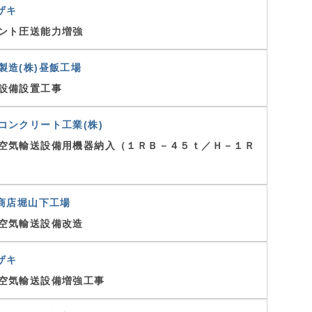
ザキ
ント圧送能力増強
製造(株)昼飯工場
設備設置工事
コンクリート工業(株)
空気輸送設備用機器納入（１ＲＢ－４５ｔ／Ｈ－１Ｒ
澤商店堀山下工場
空気輸送設備改造
ザキ
空気輸送設備増強工事