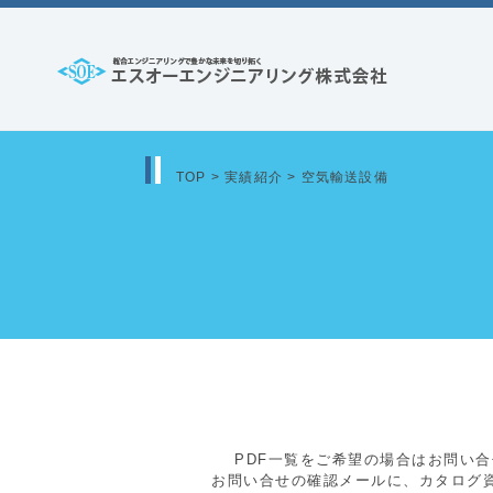
コ
ン
テ
エ
ン
ス
ツ
オ
へ
TOP
>
実績紹介
>
空気輸送設備
ー
ス
エ
キ
ッ
ン
プ
ジ
ニ
ア
リ
PDF一覧をご希望の場合はお問い
ン
お問い合せの確認メールに、カタログ