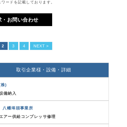
スワードを記載しております。
求・お問い合わせ
2
3
4
NEXT >
取引企業様・設備・詳細
株)
設備納入
楠 八幡埠頭事業所
エアー供給コンプレッサ修理