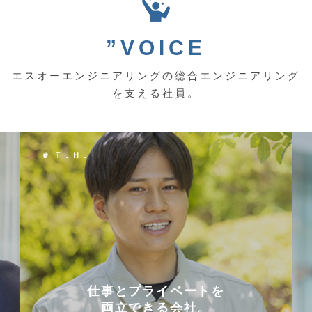
”VOICE
エスオーエンジニアリングの総合エンジニアリング
を支える社員。
＃ Ｔ．Ｈ．
仕事とプライベートを
両立できる会社。