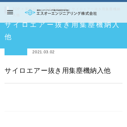
コ
TOP
>
実績紹介
>
産業機械設備
>
サイロエアー抜き用集塵機納
ン
入他
メ
テ
エ
サイロエアー抜き用集塵機納入
ニ
ン
ス
ュ
ツ
オ
他
ー
へ
ー
ス
エ
2021.03.02
キ
ン
ッ
ジ
サイロエアー抜き用集塵機納入他
プ
ニ
ア
リ
ン
グ
株
式