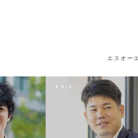
エスオー
＃ Ｔ．Ｈ．