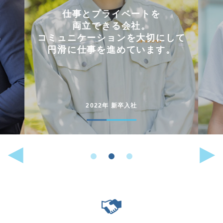
会社を選んだ理由は
「これまでに働いた経験が
して
いかせるから」。
。
能動的に行動することが
好きな人には
向いている仕事です。
2022年 中途入社