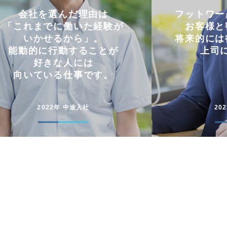
フットワークの軽さを活かし
仕事と
お客様と密にやり取り。
両立
将来的には後輩に信頼される
コミュニケー
上司になりたい。
円滑に仕事
2023年 中途入社
20