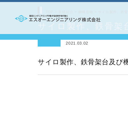
コ
ン
TOP
>
実績紹介
>
鋼構造物
>
サイロ製作、鉄
テ
サイロ製作、鉄骨架
エ
ン
ス
ツ
2021.03.02
オ
へ
ー
ス
サイロ製作、鉄骨架台及び
エ
キ
ッ
ン
プ
ジ
ニ
ア
リ
ン