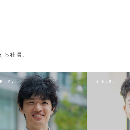
える社員。
 Ｓ．Ｋ．
＃ Ｔ．Ｈ．