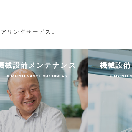
ニアリングサービス。
機械設備メンテナンス
機械設備
＃ MAINTENANCE MACHINERY
＃ MAINTE