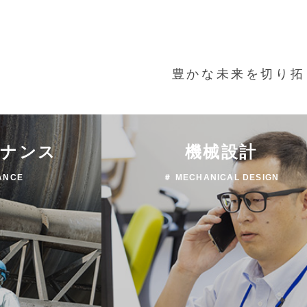
豊かな未来を切り拓
テナンス
機械設計
ANCE
＃ MECHANICAL DESIGN