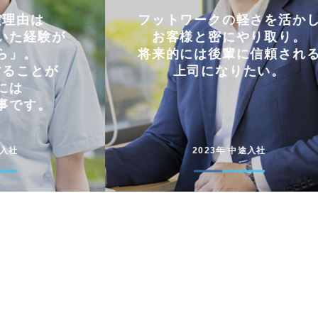
軽さを活かし
仕事とプライベートを
やり取り。
両立できる会社。
に信頼される
コミュニケーションを大切に
たい。
円滑に仕事を進めています
途入社
2022年 新卒入社