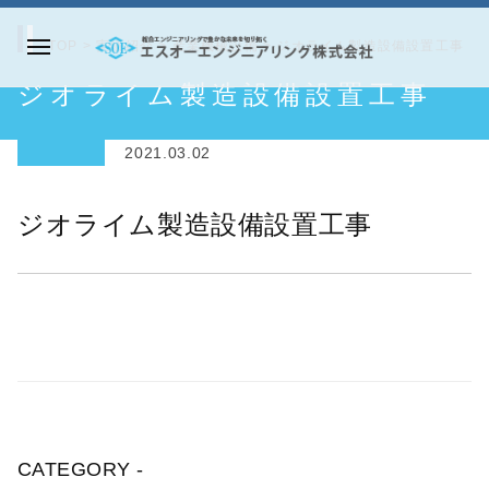
コ
ン
TOP
>
実績紹介
>
産業機械設備
>
ジオライム製造設備設置工事
メ
テ
エ
ジオライム製造設備設置工事
ニ
ン
ス
ュ
ツ
オ
ー
2021.03.02
へ
ー
ス
エ
ジオライム製造設備設置工事
キ
ン
ッ
ジ
プ
ニ
ア
リ
ン
グ
株
CATEGORY -
式