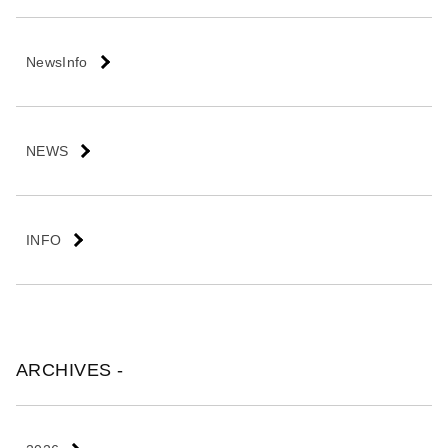
会
社
NewsInfo
NEWS
INFO
ARCHIVES -