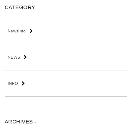
会
CATEGORY -
社
NewsInfo
NEWS
INFO
ARCHIVES -