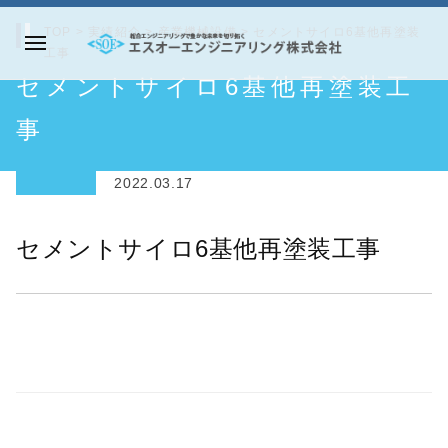
コ
TOP
>
実績紹介
>
産業機械設備
>
セメントサイロ6基他再塗装
ン
工事
メ
テ
エ
セメントサイロ6基他再塗装工
ニ
ン
ス
ュ
ツ
オ
事
ー
へ
ー
ス
エ
2022.03.17
キ
ン
ッ
ジ
セメントサイロ6基他再塗装工事
プ
ニ
ア
リ
ン
グ
株
式