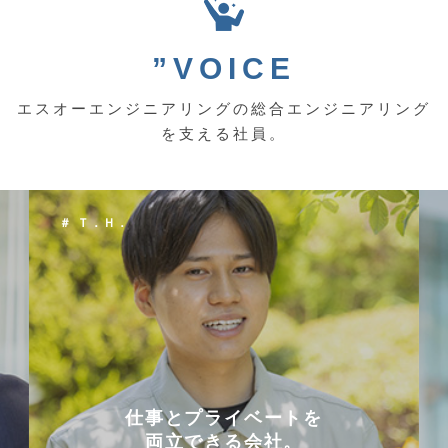
”VOICE
エスオーエンジニアリングの総合エンジニアリング
を支える社員。
＃ Ｔ．Ｈ．
仕事とプライベートを
両立できる会社。