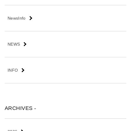
会
社
NewsInfo
NEWS
INFO
ARCHIVES -