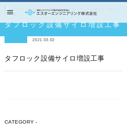
コ
TOP
>
実績紹介
>
産業機械設備
>
タフロック設備サイロ増設工
ン
事
メ
テ
エ
タフロック設備サイロ増設工事
ニ
ン
ス
ュ
ツ
オ
ー
2021.03.02
へ
ー
ス
エ
タフロック設備サイロ増設工事
キ
ン
ッ
ジ
プ
ニ
ア
リ
ン
グ
株
CATEGORY -
式