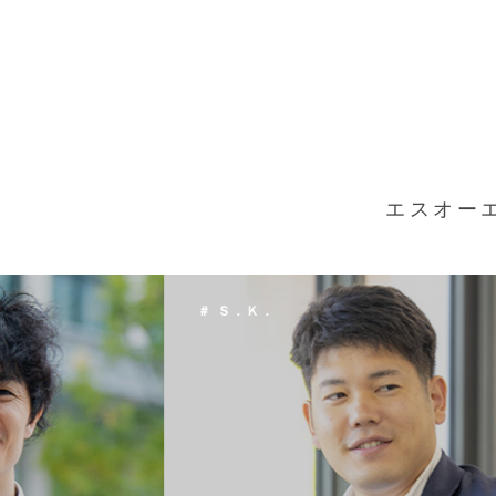
エスオー
＃ Ｔ．Ｈ．