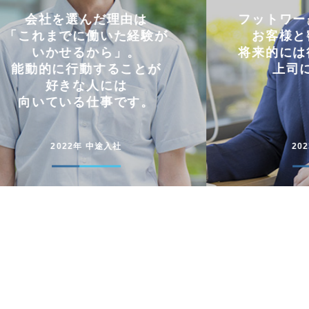
フットワークの軽さを活かし
仕事と
お客様と密にやり取り。
両立
将来的には後輩に信頼される
コミュニケー
上司になりたい。
円滑に仕事
2023年 中途入社
20