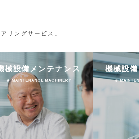
ニアリングサービス。
機械設備メンテナンス
機械設備
＃ MAINTENANCE MACHINERY
＃ MAINTE