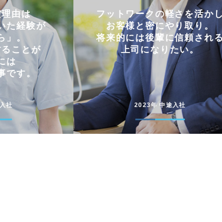
軽さを活かし
仕事とプライベートを
やり取り。
両立できる会社。
に信頼される
コミュニケーションを大切に
たい。
円滑に仕事を進めています
途入社
2022年 新卒入社