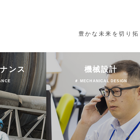
豊かな未来を切り拓
テナンス
機械設計
ANCE
＃ MECHANICAL DESIGN