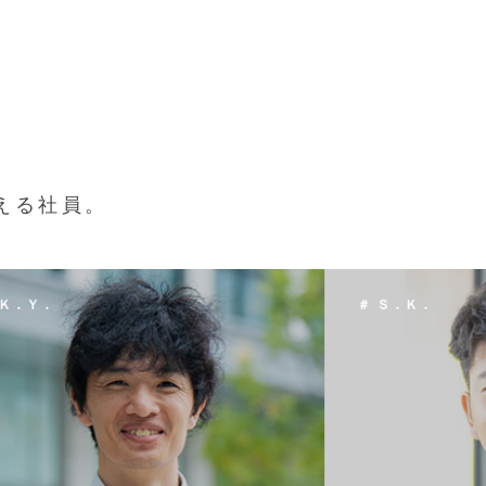
える社員。
 Ｓ．Ｋ．
＃ Ｔ．Ｈ．