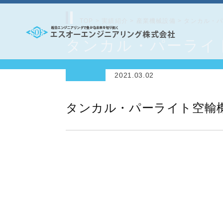
コ
ン
TOP
>
実績紹介
>
産業機械設備
>
タンカル・
テ
タンカル・パーライ
エ
ン
ス
ツ
2021.03.02
オ
へ
ー
ス
タンカル・パーライト空輸
エ
キ
ッ
ン
プ
ジ
ニ
ア
リ
ン