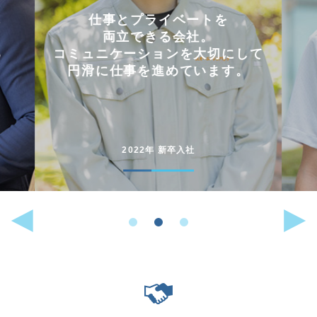
会社を選んだ理由は
「これまでに働いた経験が
して
いかせるから」。
。
能動的に行動することが
好きな人には
向いている仕事です。
2022年 中途入社