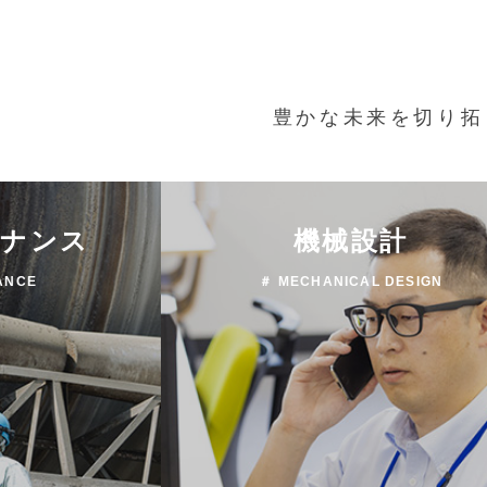
豊かな未来を切り拓
テナンス
機械設計
ANCE
＃ MECHANICAL DESIGN