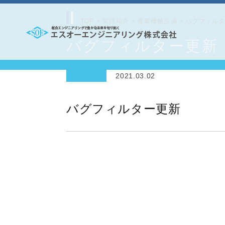
コ
ン
TOP
>
実績紹介
>
産業機械設備
>
バグフィル
テ
バグフィルター更新
エ
ン
ス
ツ
2021.03.02
オ
へ
ー
ス
バグフィルター更新
エ
キ
ッ
ン
プ
ジ
ニ
ア
リ
ン