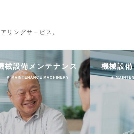
ニアリングサービス。
機械設備メンテナンス
機械設備
＃ MAINTENANCE MACHINERY
＃ MAINTE