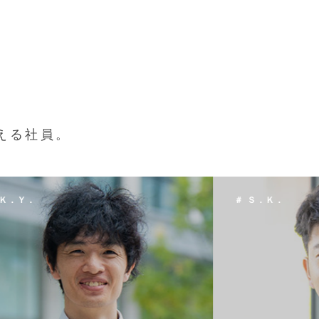
える社員。
 Ｓ．Ｋ．
＃ Ｔ．Ｈ．