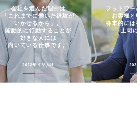
フットワークの軽さを活かし
仕事と
お客様と密にやり取り。
両立
将来的には後輩に信頼される
コミュニケー
上司になりたい。
円滑に仕事
2023年 中途入社
20