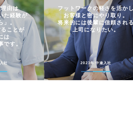
軽さを活かし
仕事とプライベートを
やり取り。
両立できる会社。
に信頼される
コミュニケーションを大切に
たい。
円滑に仕事を進めています
途入社
2022年 新卒入社