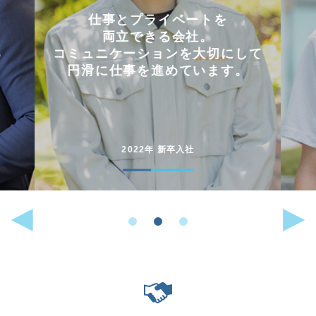
会社を選んだ理由は
「これまでに働いた経験が
して
いかせるから」。
。
能動的に行動することが
好きな人には
向いている仕事です。
2022年 中途入社