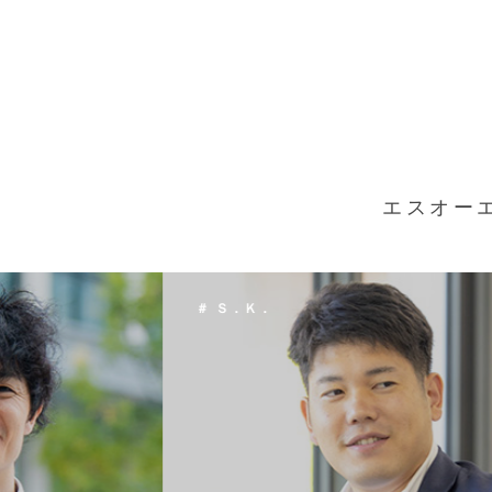
エスオー
＃ Ｔ．Ｈ．