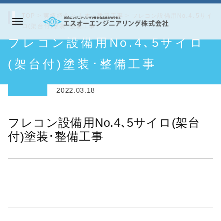
コ
TOP
>
実績紹介
>
土木・建築工事
>
フレコン設備用No.4､5サイ
ン
ロ(架台付)塗装･整備工事
メ
テ
エ
フレコン設備用No.4､5サイロ
ニ
ン
ス
ュ
ツ
オ
(架台付)塗装･整備工事
ー
へ
ー
ス
エ
2022.03.18
キ
ン
ッ
ジ
フレコン設備用No.4､5サイロ(架台
プ
ニ
付)塗装･整備工事
ア
リ
ン
グ
株
式