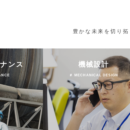
豊かな未来を切り拓
テナンス
機械設計
ANCE
＃ MECHANICAL DESIGN