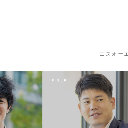
エスオー
＃ Ｔ．Ｈ．