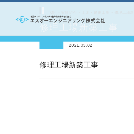
コ
ン
TOP
>
実績紹介
>
土木・建築工事
>
修理工場
テ
修理工場新築工事
エ
ン
ス
ツ
2021.03.02
オ
へ
ー
ス
修理工場新築工事
エ
キ
ッ
ン
プ
ジ
ニ
ア
リ
ン