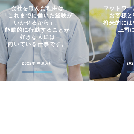
フットワークの軽さを活かし
仕事と
お客様と密にやり取り。
両立
将来的には後輩に信頼される
コミュニケー
上司になりたい。
円滑に仕事
2023年 中途入社
20