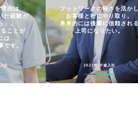
軽さを活かし
仕事とプライベートを
やり取り。
両立できる会社。
に信頼される
コミュニケーションを大切に
たい。
円滑に仕事を進めています
途入社
2022年 新卒入社