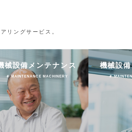
ニアリングサービス。
機械設備メンテナンス
機械設備
＃ MAINTENANCE MACHINERY
＃ MAINTE