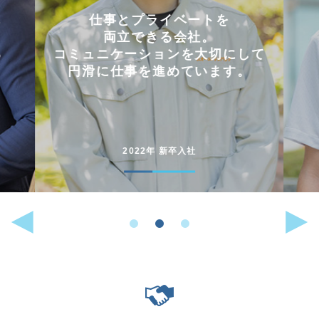
会社を選んだ理由は
「これまでに働いた経験が
して
いかせるから」。
。
能動的に行動することが
好きな人には
向いている仕事です。
2022年 中途入社