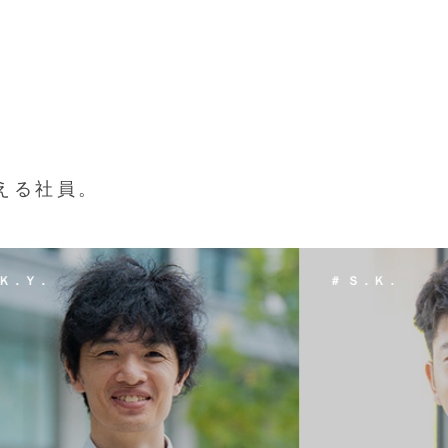
える社員。
 Ｓ．Ｋ．
＃ Ｔ．Ｈ．