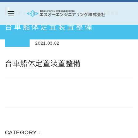
コ
ン
TOP
>
実績紹介
>
産業機械設備
>
台車船体定置装置整備
メ
テ
エ
台車船体定置装置整備
ニ
ン
ス
ュ
ツ
オ
ー
2021.03.02
へ
ー
ス
エ
台車船体定置装置整備
キ
ン
ッ
ジ
プ
ニ
ア
リ
ン
グ
株
CATEGORY -
式