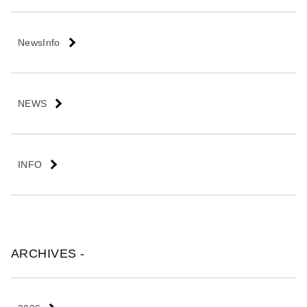
会
社
NewsInfo
NEWS
INFO
ARCHIVES -