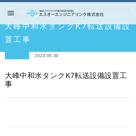
コ
TOP
>
実績紹介
>
産業機械設備
>
大峰中和水タンクK7転送設備
ン
設置工事
メ
テ
エ
大峰中和水タンクK7転送設備設
ニ
ン
ス
ュ
ツ
オ
置工事
ー
へ
ー
ス
エ
2023.05.30
キ
ン
ッ
ジ
大峰中和水タンクK7転送設備設置工
プ
ニ
事
ア
リ
ン
グ
株
式