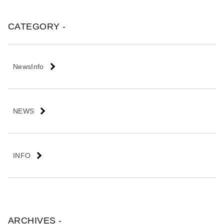
会
社
CATEGORY -
NewsInfo
NEWS
INFO
ARCHIVES -