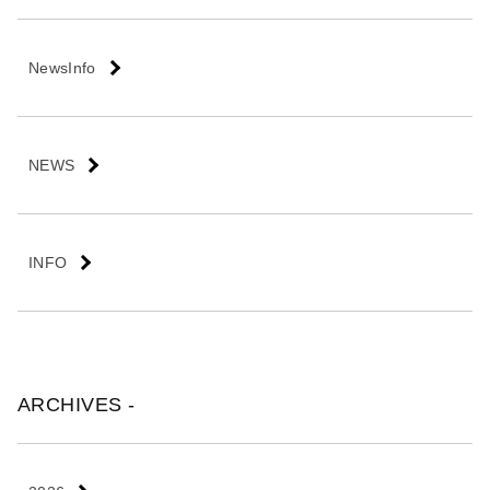
会
社
NewsInfo
NEWS
INFO
ARCHIVES -