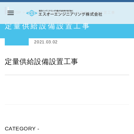
コ
ン
TOP
>
実績紹介
>
産業機械設備
>
定量供給設備設置工事
メ
テ
エ
定量供給設備設置工事
ニ
ン
ス
ュ
ツ
オ
ー
2021.03.02
へ
ー
ス
エ
定量供給設備設置工事
キ
ン
ッ
ジ
プ
ニ
ア
リ
ン
グ
株
CATEGORY -
式