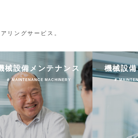
ニアリングサービス。
機械設備メンテナンス
機械設備
＃ MAINTENANCE MACHINERY
＃ MAINTE