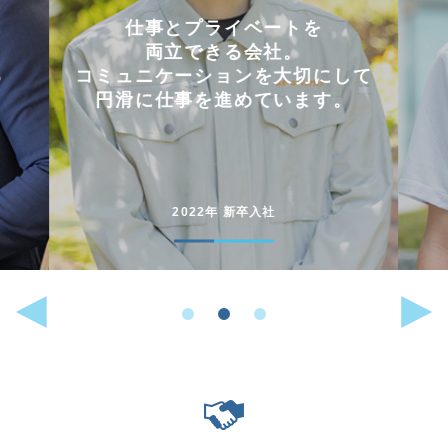
会社を選んだ理由は
「これまでに働いた経験が
して
いかせるから」。
。
能動的に行動することが
好きな人には
向いている仕事です。
2022年 中途入社