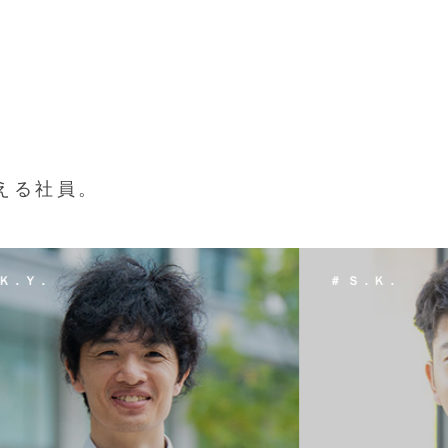
える社員。
 Ｓ．Ｋ．
＃ Ｔ．Ｈ．