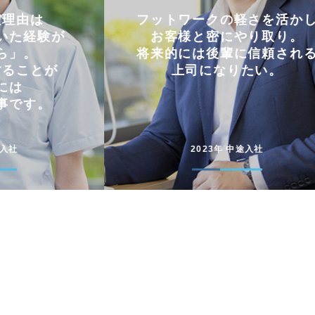
軽さを活かし
仕事とプライベートを
やり取り。
両立できる会社。
に信頼される
コミュニケーションを大切に
たい。
円滑に仕事を進めています
途入社
2022年 新卒入社