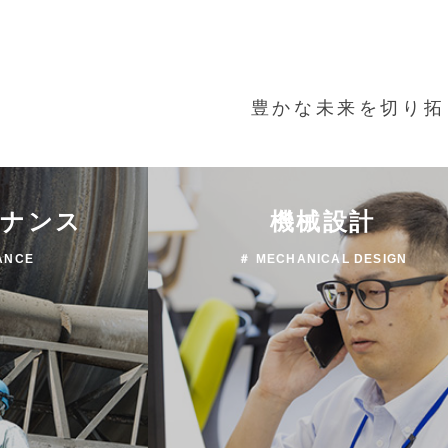
豊かな未来を切り拓
テナンス
機械設計
ANCE
＃ MECHANICAL DESIGN