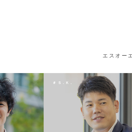
エスオー
＃ Ｔ．Ｈ．