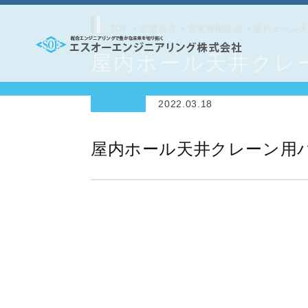
コ
ン
TOP
>
実績紹介
>
産業機械設備
>
屋内ホール
テ
屋内ホール天井クレ
エ
ン
ス
ツ
2022.03.18
オ
へ
ー
ス
屋内ホール天井クレーン用
エ
キ
ッ
ン
プ
ジ
ニ
ア
リ
ン