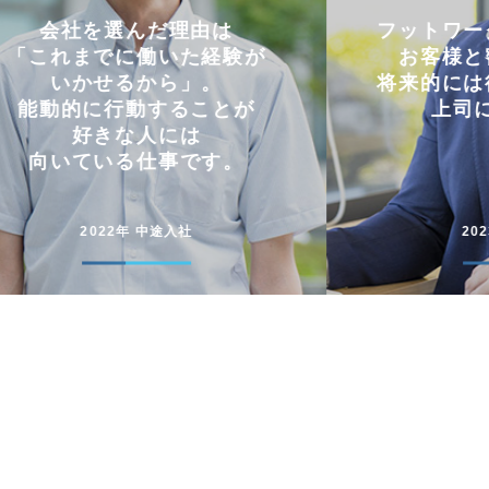
フットワークの軽さを活かし
仕事と
お客様と密にやり取り。
両立
将来的には後輩に信頼される
コミュニケー
上司になりたい。
円滑に仕事
2023年 中途入社
20