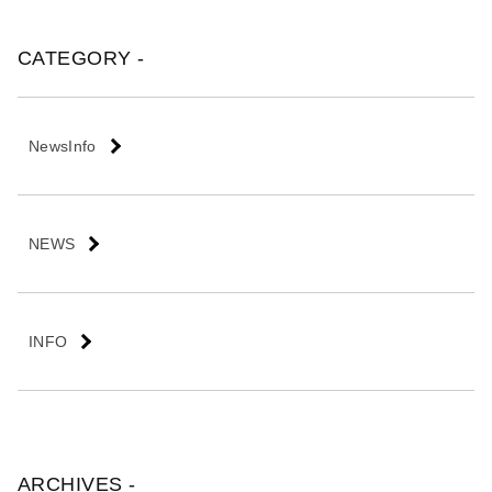
会
社
CATEGORY -
NewsInfo
NEWS
INFO
ARCHIVES -