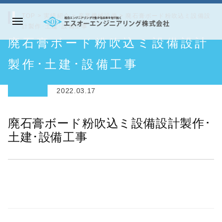
コ
TOP
>
実績紹介
>
産業機械設備
>
廃石膏ボード粉吹込ミ設備設
ン
計製作･土建･設備工事
メ
テ
エ
廃石膏ボード粉吹込ミ設備設計
ニ
ン
ス
ュ
ツ
オ
製作･土建･設備工事
ー
へ
ー
ス
エ
2022.03.17
キ
ン
ッ
ジ
廃石膏ボード粉吹込ミ設備設計製作･
プ
ニ
土建･設備工事
ア
リ
ン
グ
株
式