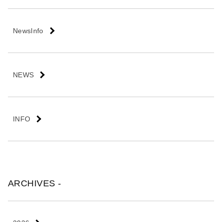
会
社
NewsInfo
NEWS
INFO
ARCHIVES -