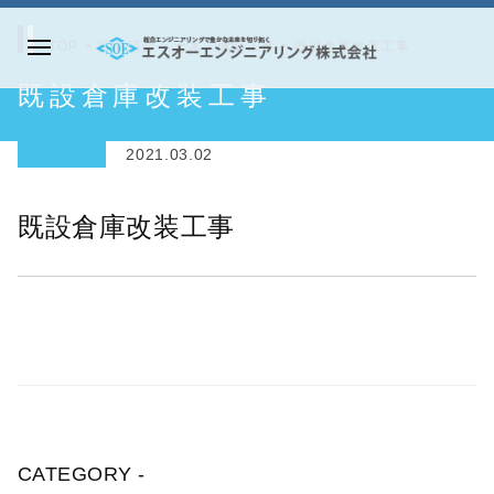
コ
ン
TOP
>
実績紹介
>
土木・建築工事
>
既設倉庫改装工事
メ
テ
エ
既設倉庫改装工事
ニ
ン
ス
ュ
ツ
オ
ー
2021.03.02
へ
ー
ス
エ
既設倉庫改装工事
キ
ン
ッ
ジ
プ
ニ
ア
リ
ン
グ
株
CATEGORY -
式