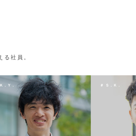
える社員。
 Ｓ．Ｋ．
＃ Ｔ．Ｈ．