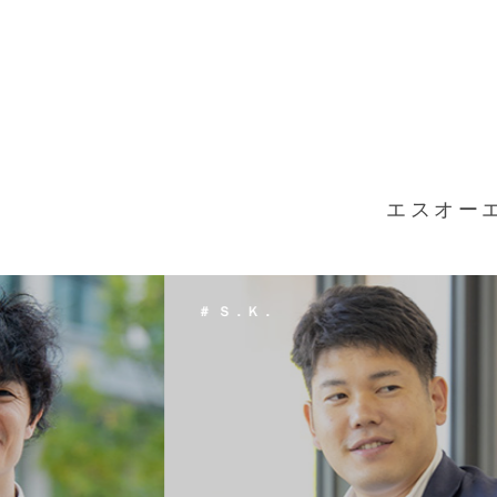
エスオー
＃ Ｔ．Ｈ．