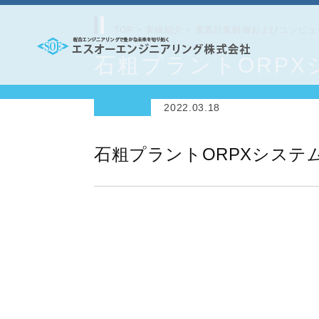
コ
ン
TOP
>
実績紹介
>
電気計装制御およびコンピュ
テ
石粗プラントORPX
エ
ン
ス
ツ
2022.03.18
オ
へ
ー
ス
石粗プラントORPXシステ
エ
キ
ッ
ン
プ
ジ
ニ
ア
リ
ン