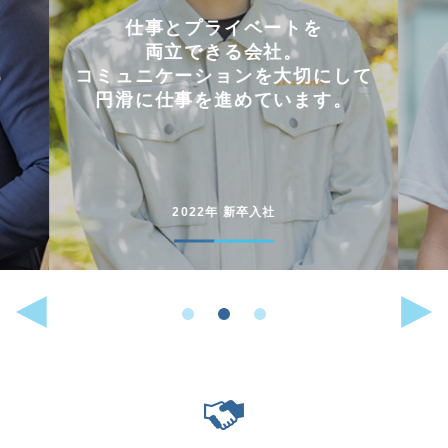
会社を選んだ理由は
「これまでに働いた経験が
して
いかせるから」。
。
能動的に行動することが
好きな人には
向いている仕事です。
2022年 中途入社