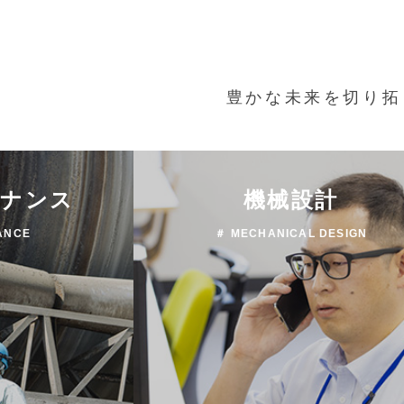
豊かな未来を切り拓
テナンス
機械設計
ANCE
＃ MECHANICAL DESIGN