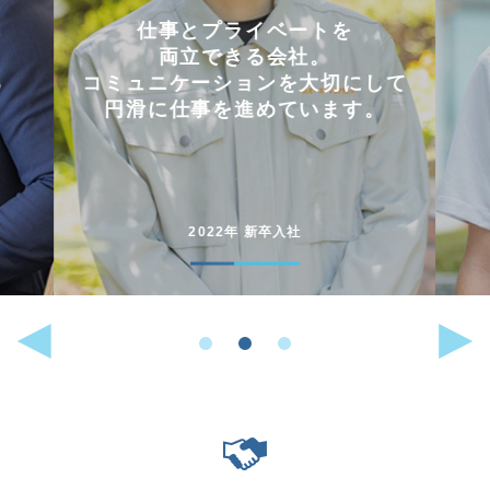
会社を選んだ理由は
「これまでに働いた経験が
して
いかせるから」。
。
能動的に行動することが
好きな人には
向いている仕事です。
2022年 中途入社