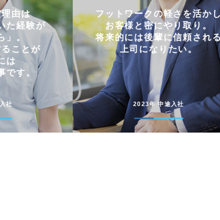
軽さを活かし
仕事とプライベートを
やり取り。
両立できる会社。
に信頼される
コミュニケーションを大切に
たい。
円滑に仕事を進めています
途入社
2022年 新卒入社