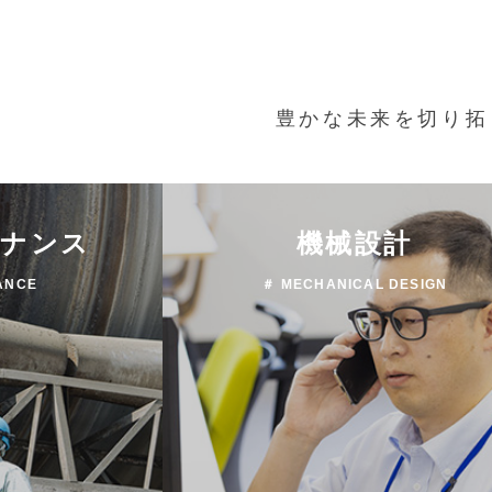
豊かな未来を切り拓
テナンス
機械設計
ANCE
＃ MECHANICAL DESIGN