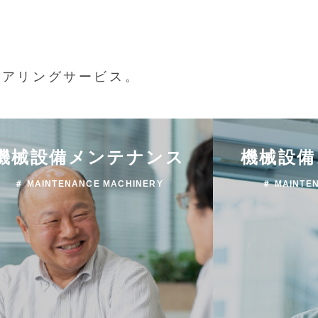
ニアリングサービス。
機械設備メンテナンス
機械設備
＃ MAINTENANCE MACHINERY
＃ MAINTE