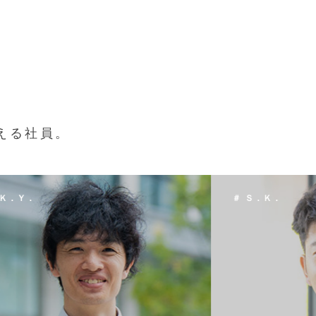
える社員。
 Ｓ．Ｋ．
＃ Ｔ．Ｈ．