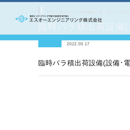
コ
ン
TOP
>
実績紹介
>
産業機械設備
>
臨時バラ積出
テ
臨時バラ積出荷設備(
エ
ン
ス
ツ
2022.03.17
オ
へ
ー
ス
臨時バラ積出荷設備(設備･電
エ
キ
ッ
ン
プ
ジ
ニ
ア
リ
ン