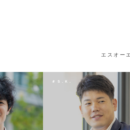
エスオー
＃ Ｔ．Ｈ．