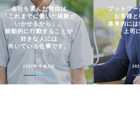
フットワークの軽さを活かし
仕事と
お客様と密にやり取り。
両立
将来的には後輩に信頼される
コミュニケー
上司になりたい。
円滑に仕事
2023年 中途入社
20