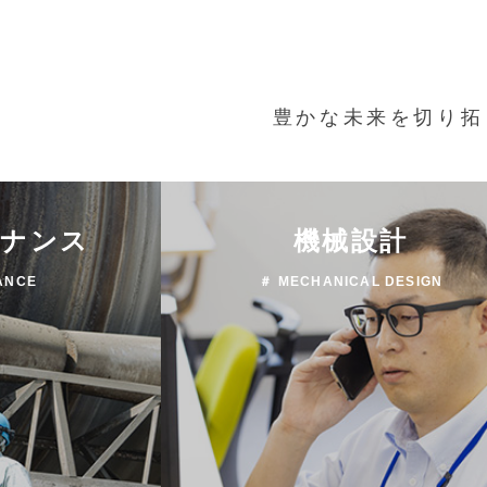
豊かな未来を切り拓
テナンス
機械設計
ANCE
＃ MECHANICAL DESIGN