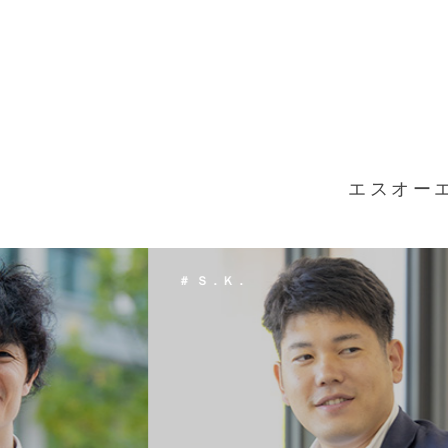
エスオー
＃ Ｔ．Ｈ．