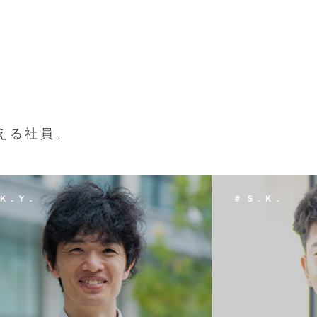
える社員。
 Ｓ．Ｋ．
＃ Ｔ．Ｈ．