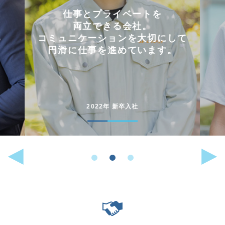
会社を選んだ理由は
「これまでに働いた経験が
して
いかせるから」。
。
能動的に行動することが
好きな人には
向いている仕事です。
2022年 中途入社