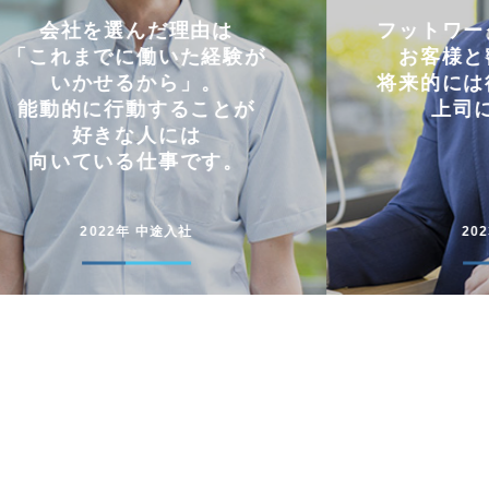
フットワークの軽さを活かし
仕事と
お客様と密にやり取り。
両立
将来的には後輩に信頼される
コミュニケー
上司になりたい。
円滑に仕事
2023年 中途入社
20