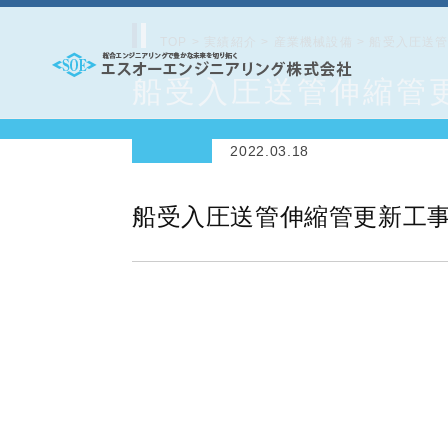
コ
ン
TOP
>
実績紹介
>
産業機械設備
>
船受入圧送
テ
船受入圧送管伸縮管
エ
ン
ス
ツ
2022.03.18
オ
へ
ー
ス
船受入圧送管伸縮管更新工
エ
キ
ッ
ン
プ
ジ
ニ
ア
リ
ン