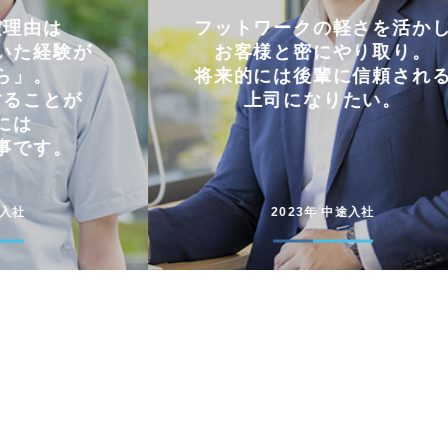
軽さを活かし
仕事とプライベートを
やり取り。
両立できる会社。
に信頼される
コミュニケーションを大切に
たい。
円滑に仕事を進めています
途入社
2022年 新卒入社