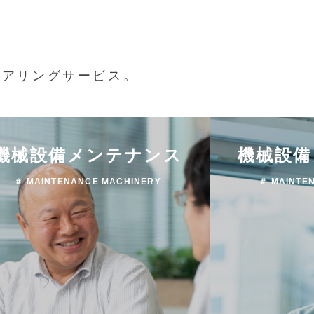
ニアリングサービス。
機械設備メンテナンス
機械設備
＃ MAINTENANCE MACHINERY
＃ MAINTE