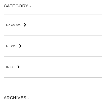
会
CATEGORY -
社
NewsInfo
NEWS
INFO
ARCHIVES -