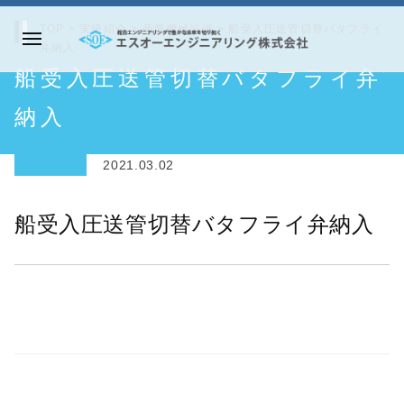
コ
TOP
>
実績紹介
>
産業機械設備
>
船受入圧送管切替バタフライ
ン
弁納入
メ
テ
エ
船受入圧送管切替バタフライ弁
ニ
ン
ス
ュ
ツ
オ
納入
ー
へ
ー
ス
エ
2021.03.02
キ
ン
ッ
ジ
船受入圧送管切替バタフライ弁納入
プ
ニ
ア
リ
ン
グ
株
式