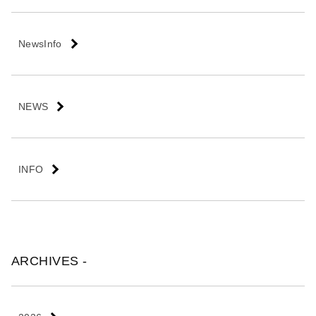
会
社
NewsInfo
NEWS
INFO
ARCHIVES -