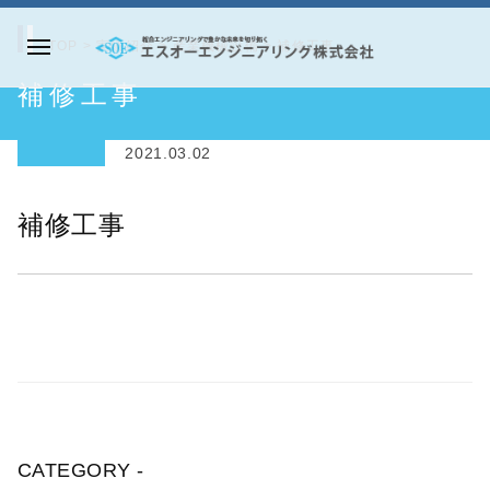
コ
ン
TOP
>
実績紹介
>
産業機械設備
>
補修工事
メ
テ
エ
補修工事
ニ
ン
ス
ュ
ツ
オ
ー
2021.03.02
へ
ー
ス
エ
補修工事
キ
ン
ッ
ジ
プ
ニ
ア
リ
ン
グ
株
CATEGORY -
式