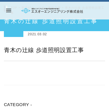
コ
TOP
>
実績紹介
>
土木・建築工事
>
青木の辻線 歩道照明設置工
ン
事
メ
テ
エ
青木の辻線 歩道照明設置工事
ニ
ン
ス
ュ
ツ
オ
ー
2021.03.02
へ
ー
ス
エ
青木の辻線 歩道照明設置工事
キ
ン
ッ
ジ
プ
ニ
ア
リ
ン
グ
株
CATEGORY -
式