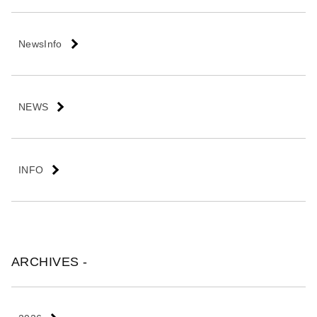
会
社
NewsInfo
NEWS
INFO
ARCHIVES -