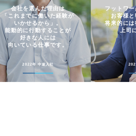
フットワークの軽さを活かし
仕事と
お客様と密にやり取り。
両立
将来的には後輩に信頼される
コミュニケー
上司になりたい。
円滑に仕事
2023年 中途入社
20