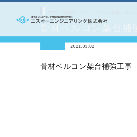
コ
ン
TOP
>
実績紹介
>
生コンクリート設備
>
骨材
テ
骨材ベルコン架台補
エ
ン
ス
ツ
2021.03.02
オ
へ
ー
ス
骨材ベルコン架台補強工事
エ
キ
ッ
ン
プ
ジ
ニ
ア
リ
ン