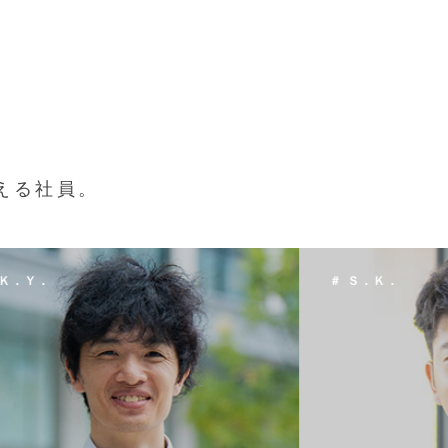
える社員。
 Ｓ．Ｋ．
＃ Ｔ．Ｈ．