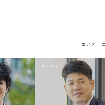
エスオー
＃ Ｔ．Ｈ．