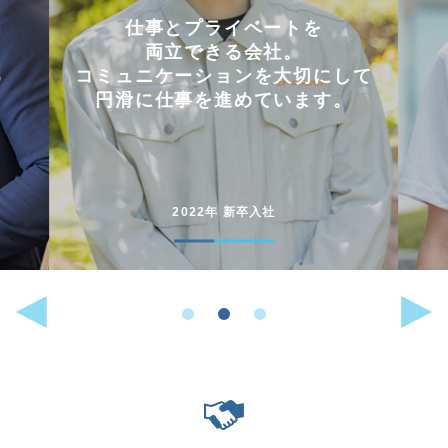
会社を選んだ理由は
「これまでに働いた経験が
して
いかせるから」。
。
能動的に行動することが
好きな人には
向いている仕事です。
2022年 中途入社