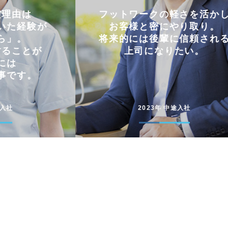
軽さを活かし
仕事とプライベートを
やり取り。
両立できる会社。
に信頼される
コミュニケーションを大切に
たい。
円滑に仕事を進めています
途入社
2022年 新卒入社