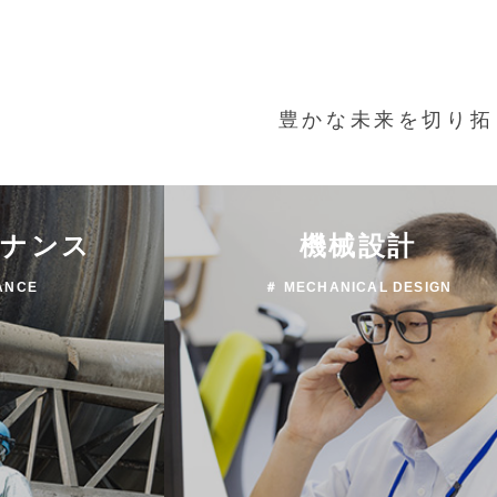
豊かな未来を切り拓
テナンス
機械設計
ANCE
＃ MECHANICAL DESIGN