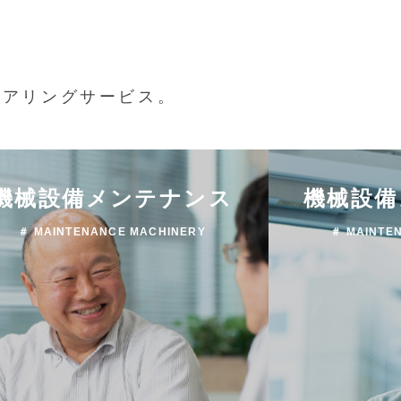
ニアリングサービス。
機械設備メンテナンス
機械設備
＃ MAINTENANCE MACHINERY
＃ MAINTE