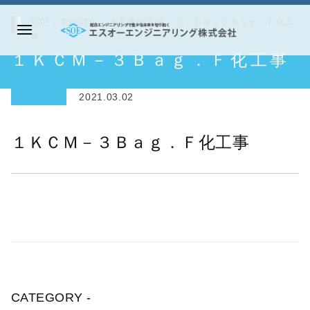
コ
TOP
>
実績紹介
>
産業機械設備
>
１ＫＣＭ－３Ｂａｇ．Ｆ化工
ン
事
メ
テ
エ
１ＫＣＭ－３Ｂａｇ．Ｆ化工事
ニ
ン
ス
ュ
ツ
オ
ー
2021.03.02
へ
ー
ス
エ
１ＫＣＭ－３Ｂａｇ．Ｆ化工事
キ
ン
ッ
ジ
プ
ニ
ア
リ
ン
グ
株
CATEGORY -
式