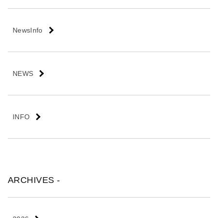
会
社
NewsInfo
NEWS
INFO
ARCHIVES -