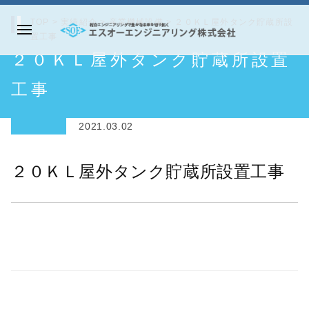
コ
TOP
>
実績紹介
>
産業機械設備
>
２０ＫＬ屋外タンク貯蔵所設
ン
置工事
メ
テ
エ
２０ＫＬ屋外タンク貯蔵所設置
ニ
ン
ス
ュ
ツ
オ
工事
ー
へ
ー
ス
エ
2021.03.02
キ
ン
ッ
ジ
２０ＫＬ屋外タンク貯蔵所設置工事
プ
ニ
ア
リ
ン
グ
株
式