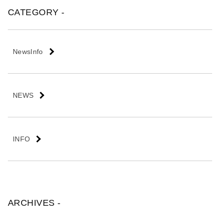
会
CATEGORY -
社
NewsInfo
NEWS
INFO
ARCHIVES -