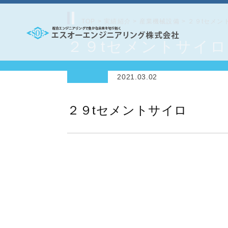
コ
ン
TOP
>
実績紹介
>
産業機械設備
>
２９tセメン
テ
２９tセメントサイロ
エ
ン
ス
ツ
2021.03.02
オ
へ
ー
ス
２９tセメントサイロ
エ
キ
ッ
ン
プ
ジ
ニ
ア
リ
ン