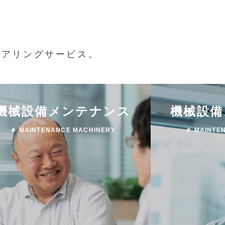
ニアリングサービス。
機械設備メンテナンス
機械設備
＃ MAINTENANCE MACHINERY
＃ MAINTE