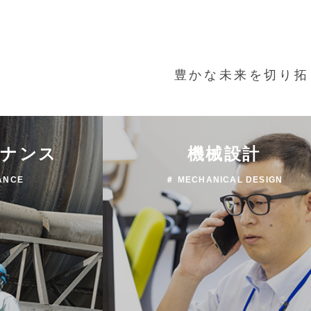
豊かな未来を切り拓
テナンス
機械設計
ANCE
＃ MECHANICAL DESIGN