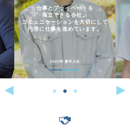
会社を選んだ理由は
「これまでに働いた経験が
して
いかせるから」。
。
能動的に行動することが
好きな人には
向いている仕事です。
2022年 中途入社