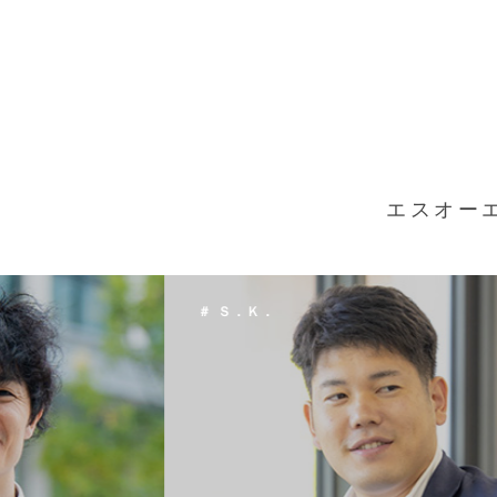
エスオー
＃ Ｔ．Ｈ．