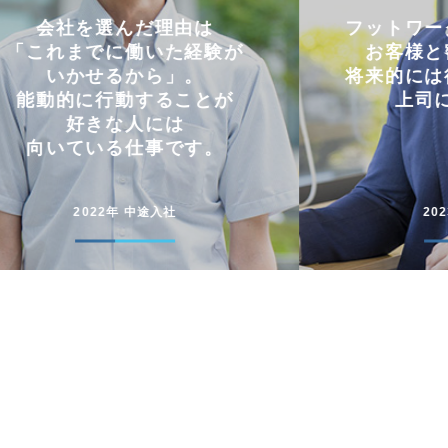
フットワークの軽さを活かし
仕事と
お客様と密にやり取り。
両立
将来的には後輩に信頼される
コミュニケー
上司になりたい。
円滑に仕事
2023年 中途入社
20