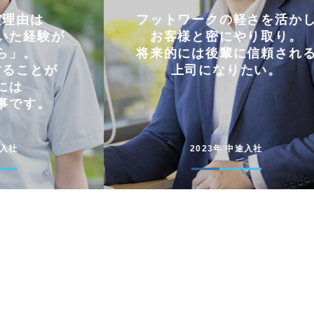
軽さを活かし
仕事とプライベートを
やり取り。
両立できる会社。
に信頼される
コミュニケーションを大切に
たい。
円滑に仕事を進めています
途入社
2022年 新卒入社