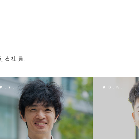
える社員。
 Ｓ．Ｋ．
＃ Ｔ．Ｈ．