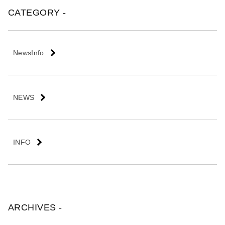
会
CATEGORY -
社
NewsInfo
NEWS
INFO
ARCHIVES -