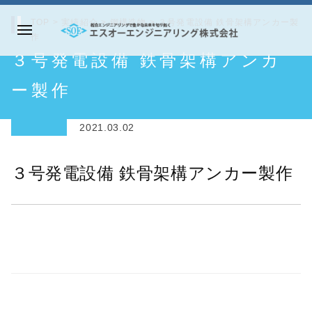
コ
TOP
>
実績紹介
>
鋼構造物
>
３号発電設備 鉄骨架構アンカー製
ン
作
メ
テ
エ
３号発電設備 鉄骨架構アンカ
ニ
ン
ス
ュ
ツ
オ
ー製作
ー
へ
ー
ス
エ
2021.03.02
キ
ン
ッ
ジ
３号発電設備 鉄骨架構アンカー製作
プ
ニ
ア
リ
ン
グ
株
式