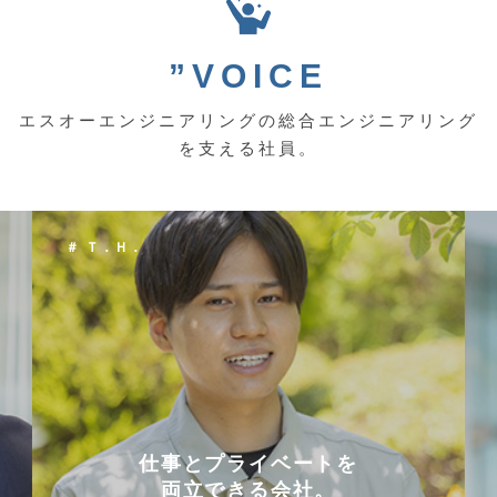
”VOICE
エスオーエンジニアリングの総合エンジニアリング
を支える社員。
＃ Ｔ．Ｈ．
仕事とプライベートを
両立できる会社。