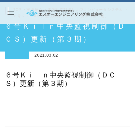
コ
TOP
>
実績紹介
>
電気計装制御およびコンピュータシステム
>
ン
６号Ｋｉｌｎ中央監視制御（ＤＣＳ）更新（第３期）
メ
テ
エ
６号Ｋｉｌｎ中央監視制御（Ｄ
ニ
ン
ス
ュ
ツ
オ
ＣＳ）更新（第３期）
ー
へ
ー
ス
エ
2021.03.02
キ
ン
ッ
ジ
６号Ｋｉｌｎ中央監視制御（ＤＣ
プ
ニ
Ｓ）更新（第３期）
ア
リ
ン
グ
株
式