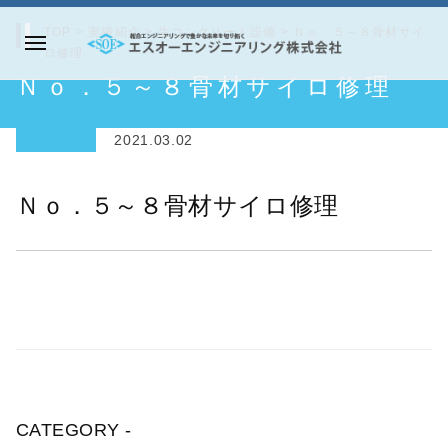
コ
TOP
>
実績紹介
>
生コンクリート設備
>
Ｎｏ．５～８骨材サイ
ン
ロ修理
メ
テ
エ
Ｎｏ．５～８骨材サイロ修理
ニ
ン
ス
ュ
ツ
オ
ー
2021.03.02
へ
ー
ス
エ
Ｎｏ．５～８骨材サイロ修理
キ
ン
ッ
ジ
プ
ニ
ア
リ
ン
グ
株
CATEGORY -
式