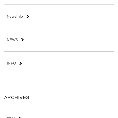
会
社
NewsInfo
NEWS
INFO
ARCHIVES -