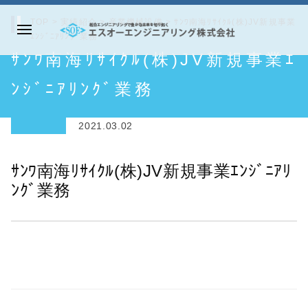
コ
TOP
>
実績紹介
>
産業機械設備
>
ｻﾝﾜ南海ﾘｻｲｸﾙ(株)JV新規事業
ン
ｴﾝｼﾞﾆｱﾘﾝｸﾞ業務
メ
テ
エ
ｻﾝﾜ南海ﾘｻｲｸﾙ(株)JV新規事業ｴ
ニ
ン
ス
ュ
ツ
オ
ﾝｼﾞﾆｱﾘﾝｸﾞ業務
ー
へ
ー
ス
エ
2021.03.02
キ
ン
ッ
ジ
ｻﾝﾜ南海ﾘｻｲｸﾙ(株)JV新規事業ｴﾝｼﾞﾆｱﾘ
プ
ニ
ﾝｸﾞ業務
ア
リ
ン
グ
株
式