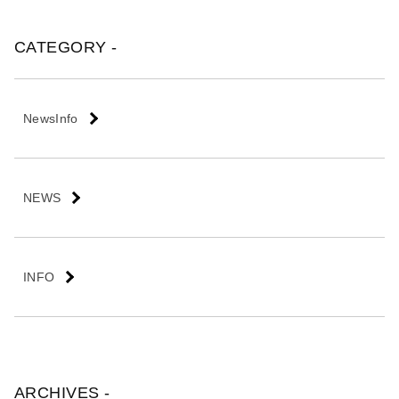
会
社
CATEGORY -
NewsInfo
NEWS
INFO
ARCHIVES -