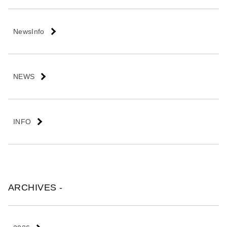
会
社
NewsInfo
NEWS
INFO
ARCHIVES -