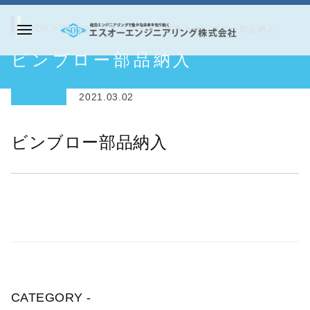
コ
ン
TOP
>
実績紹介
>
エアブラスト装置
>
ビンブロー部品納入
メ
テ
エ
ビンブロー部品納入
ニ
ン
ス
ュ
ツ
オ
ー
2021.03.02
へ
ー
ス
エ
ビンブロー部品納入
キ
ン
ッ
ジ
プ
ニ
ア
リ
ン
グ
株
CATEGORY -
式