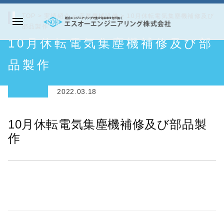
コ
TOP
>
実績紹介
>
産業機械設備
>
10月休転電気集塵機補修及び
ン
部品製作
メ
テ
エ
10月休転電気集塵機補修及び部
ニ
ン
ス
ュ
ツ
オ
品製作
ー
へ
ー
ス
エ
2022.03.18
キ
ン
ッ
ジ
10月休転電気集塵機補修及び部品製
プ
ニ
作
ア
リ
ン
グ
株
式