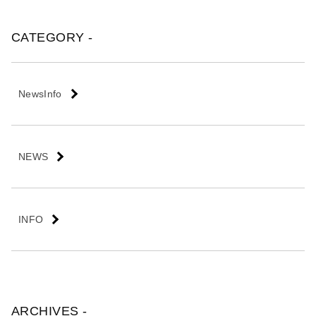
会
社
CATEGORY -
NewsInfo
NEWS
INFO
ARCHIVES -