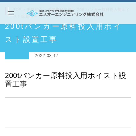
コ
TOP
>
実績紹介
>
産業機械設備
>
200tバンカー原料投入用ホイ
ン
スト設置工事
メ
テ
エ
200tバンカー原料投入用ホイ
ニ
ン
ス
ュ
ツ
オ
スト設置工事
ー
へ
ー
ス
エ
2022.03.17
キ
ン
ッ
ジ
200tバンカー原料投入用ホイスト設
プ
ニ
置工事
ア
リ
ン
グ
株
式