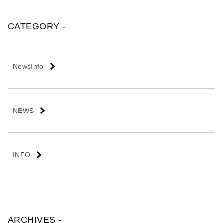
会
社
CATEGORY -
NewsInfo
NEWS
INFO
ARCHIVES -