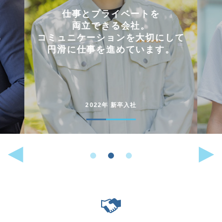
会社を選んだ理由は
「これまでに働いた経験が
して
いかせるから」。
。
能動的に行動することが
好きな人には
向いている仕事です。
2022年 中途入社