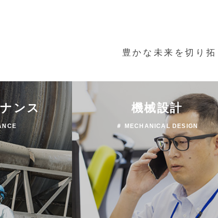
豊かな未来を切り拓
テナンス
機械設計
ANCE
＃ MECHANICAL DESIGN