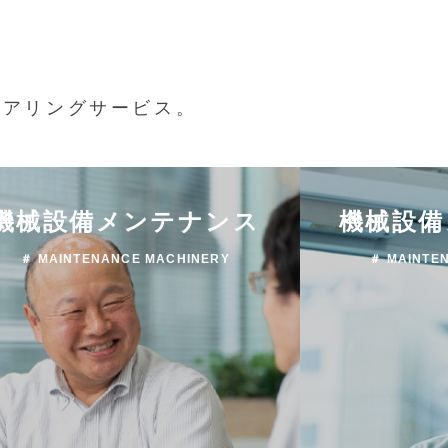
ニアリングサービス。
機械設備メンテナンス
機械設備
＃ MAINTENANCE MACHINERY
＃ MAINTE