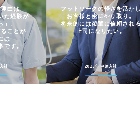
軽さを活かし
仕事とプライベートを
やり取り。
両立できる会社。
に信頼される
コミュニケーションを大切に
たい。
円滑に仕事を進めています
途入社
2022年 新卒入社