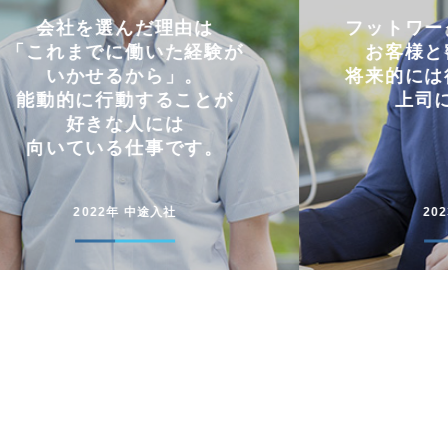
フットワークの軽さを活かし
仕事と
お客様と密にやり取り。
両立
将来的には後輩に信頼される
コミュニケー
上司になりたい。
円滑に仕事
2023年 中途入社
20