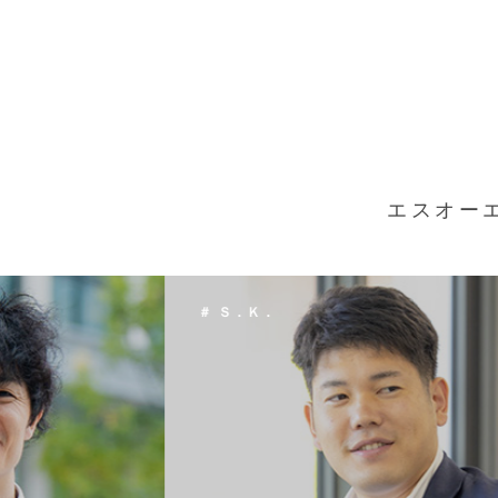
エスオー
＃ Ｔ．Ｈ．