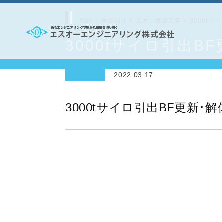
コ
ン
TOP
>
実績紹介
>
土木・建築工事
>
3000tサ
テ
3000tサイロ引出B
エ
ン
ス
ツ
2022.03.17
オ
へ
ー
ス
3000tサイロ引出BF更新･
エ
キ
ッ
ン
プ
ジ
ニ
ア
リ
ン