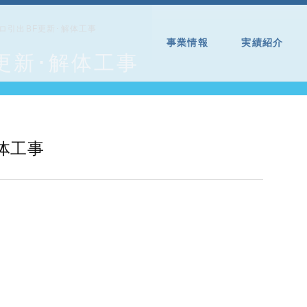
イロ引出BF更新･解体工事
事業情報
実績紹介
F更新･解体工事
解体工事