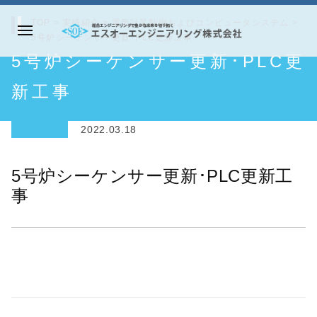
コ
TOP
>
実績紹介
>
電気計装制御およびコンピュータシステム
>
ン
5号炉シーケンサー更新･PLC更新工事
メ
テ
エ
5号炉シーケンサー更新･PLC更
ニ
ン
ス
ュ
ツ
オ
新工事
ー
へ
ー
ス
エ
2022.03.18
キ
ン
ッ
ジ
5号炉シーケンサー更新･PLC更新工
プ
ニ
事
ア
リ
ン
グ
株
式