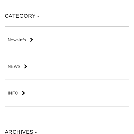
会
社
CATEGORY -
NewsInfo
NEWS
INFO
ARCHIVES -