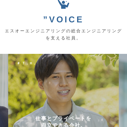
”VOICE
エスオーエンジニアリングの総合エンジニアリング
を支える社員。
＃ Ｔ．Ｈ．
仕事とプライベートを
両立できる会社。