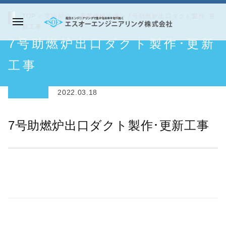
コ
TOP
>
実績紹介
>
産業機械設備
>
7号助燃炉出口ダクト製作･更
ン
新工事
メ
テ
エ
7号助燃炉出口ダクト製作･更新
ニ
ン
ス
ュ
ツ
オ
工事
ー
へ
ー
ス
エ
2022.03.18
キ
ン
ッ
ジ
7号助燃炉出口ダクト製作･更新工事
プ
ニ
ア
リ
ン
グ
株
式