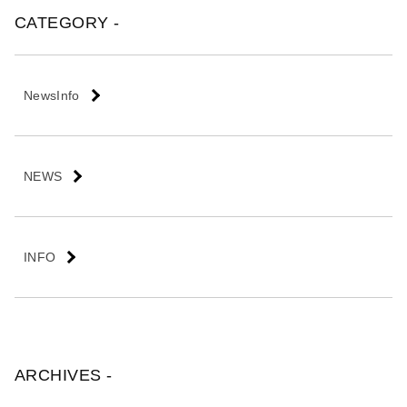
会
CATEGORY -
社
NewsInfo
NEWS
INFO
ARCHIVES -