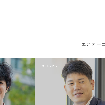
エスオー
＃ Ｔ．Ｈ．