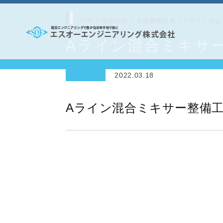
コ
ン
TOP
>
実績紹介
>
産業機械設備
>
Aライン混合
テ
Aライン混合ミキサ
エ
ン
ス
ツ
2022.03.18
オ
へ
ー
ス
Aライン混合ミキサー整備
エ
キ
ッ
ン
プ
ジ
ニ
ア
リ
ン