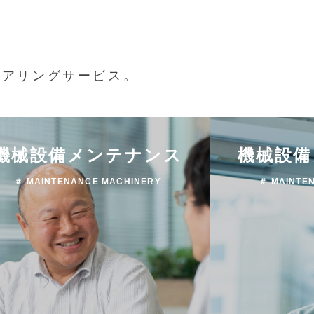
ニアリングサービス。
機械設備メンテナンス
機械設備
＃ MAINTENANCE MACHINERY
＃ MAINTE