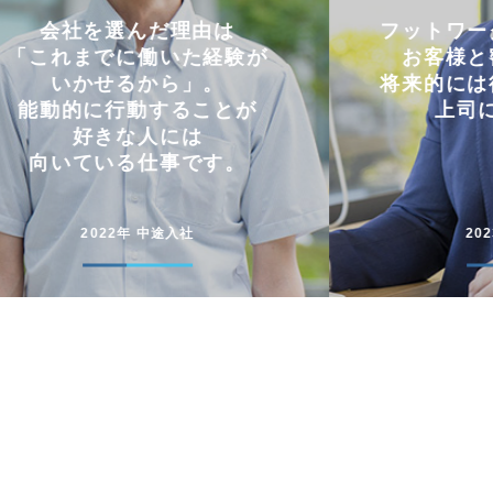
フットワークの軽さを活かし
仕事と
お客様と密にやり取り。
両立
将来的には後輩に信頼される
コミュニケー
上司になりたい。
円滑に仕事
2023年 中途入社
20