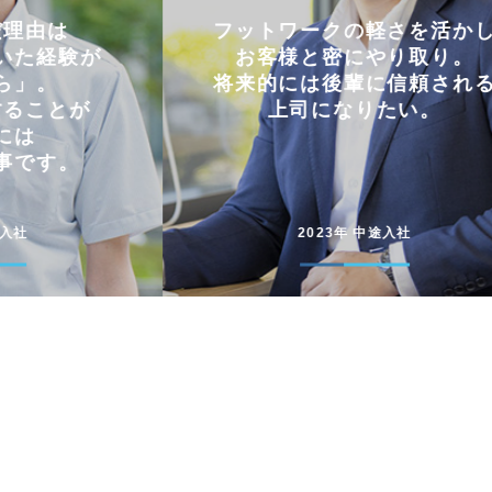
軽さを活かし
仕事とプライベートを
やり取り。
両立できる会社。
に信頼される
コミュニケーションを大切に
たい。
円滑に仕事を進めています
途入社
2022年 新卒入社