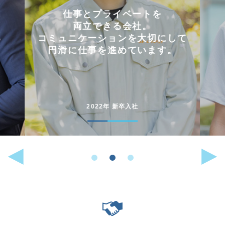
会社を選んだ理由は
「これまでに働いた経験が
して
いかせるから」。
。
能動的に行動することが
好きな人には
向いている仕事です。
2022年 中途入社