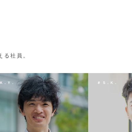
える社員。
 Ｓ．Ｋ．
＃ Ｔ．Ｈ．