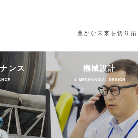
豊かな未来を切り拓
テナンス
機械設計
ANCE
＃ MECHANICAL DESIGN