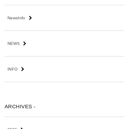
会
社
NewsInfo
NEWS
INFO
ARCHIVES -