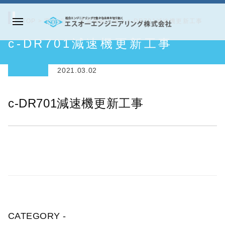
コ
ン
TOP
>
実績紹介
>
産業機械設備
>
c-DR701減速機更新工事
メ
テ
エ
c-DR701減速機更新工事
ニ
ン
ス
ュ
ツ
オ
ー
2021.03.02
へ
ー
ス
エ
c-DR701減速機更新工事
キ
ン
ッ
ジ
プ
ニ
ア
リ
ン
グ
株
CATEGORY -
式