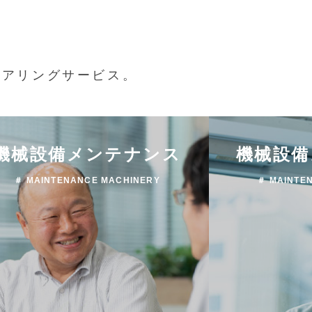
ニアリングサービス。
機械設備メンテナンス
機械設備
＃ MAINTENANCE MACHINERY
＃ MAINTE