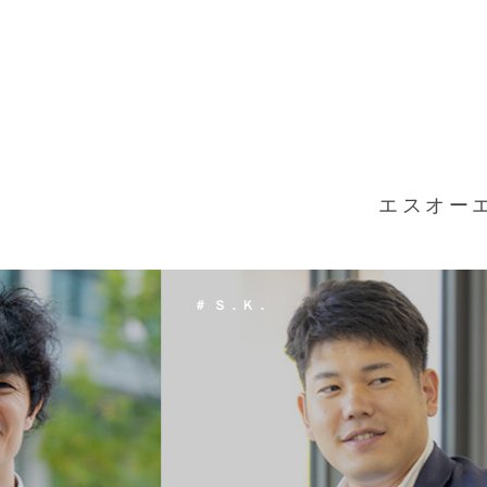
エスオー
＃ Ｔ．Ｈ．