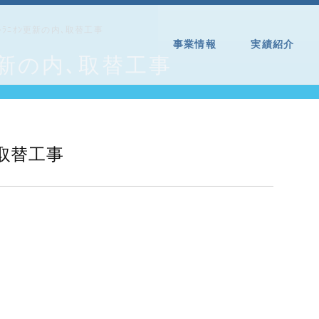
口ﾄﾗﾆｵﾝ更新の内､取替工事
事業情報
実績紹介
ﾝ更新の内､取替工事
､取替工事