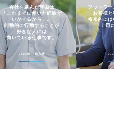
フットワークの軽さを活かし
仕事と
お客様と密にやり取り。
両立
将来的には後輩に信頼される
コミュニケー
上司になりたい。
円滑に仕事
2023年 中途入社
20