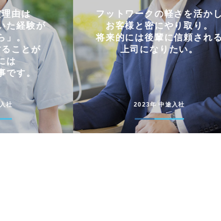
軽さを活かし
仕事とプライベートを
やり取り。
両立できる会社。
に信頼される
コミュニケーションを大切に
たい。
円滑に仕事を進めています
途入社
2022年 新卒入社