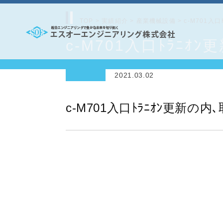
コ
ン
TOP
>
実績紹介
>
産業機械設備
>
c-M701入
テ
c-M701入口ﾄﾗﾆｵ
エ
ン
ス
ツ
2021.03.02
オ
へ
ー
ス
c-M701入口ﾄﾗﾆｵﾝ更新の内
エ
キ
ッ
ン
プ
ジ
ニ
ア
リ
ン