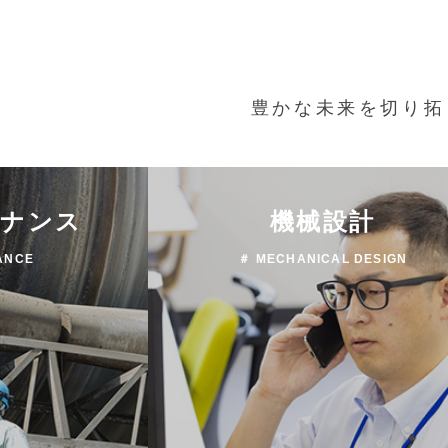
豊かな未来を切り拓
テナンス
機械設計
ANCE
＃ MECHANICAL DESIGN