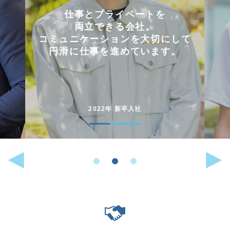
会社を選んだ理由は
「これまでに働いた経験が
して
いかせるから」。
。
能動的に行動することが
好きな人には
向いている仕事です。
2022年 中途入社