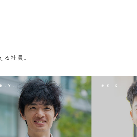
える社員。
 Ｓ．Ｋ．
＃ Ｔ．Ｈ．