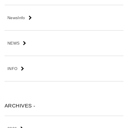
会
社
NewsInfo
NEWS
INFO
ARCHIVES -