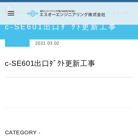
コ
ン
TOP
>
実績紹介
>
産業機械設備
>
c-SE601出口ﾀﾞｸﾄ更新工事
メ
テ
エ
c-SE601出口ﾀﾞｸﾄ更新工事
ニ
ン
ス
ュ
ツ
オ
ー
2021.03.02
へ
ー
ス
エ
c-SE601出口ﾀﾞｸﾄ更新工事
キ
ン
ッ
ジ
プ
ニ
ア
リ
ン
グ
株
CATEGORY -
式