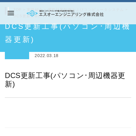
コ
TOP
>
実績紹介
>
電気計装制御およびコンピュータシステム
>
ン
DCS更新工事(パソコン･周辺機器更新)
メ
テ
エ
DCS更新工事(パソコン･周辺機
ニ
ン
ス
ュ
ツ
オ
器更新)
ー
へ
ー
ス
エ
2022.03.18
キ
ン
ッ
ジ
DCS更新工事(パソコン･周辺機器更
プ
ニ
新)
ア
リ
ン
グ
株
式