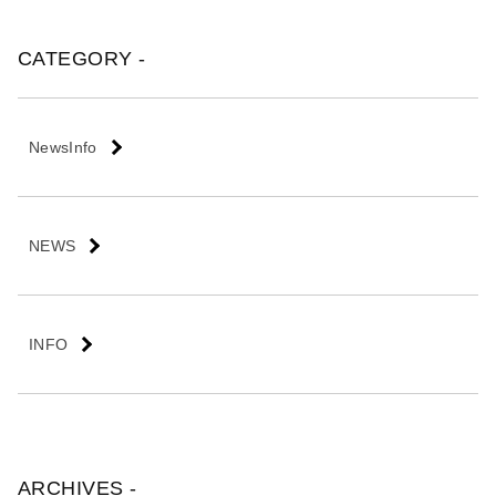
会
社
CATEGORY -
NewsInfo
NEWS
INFO
ARCHIVES -