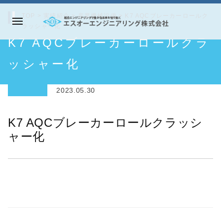
コ
TOP
>
実績紹介
>
産業機械設備
>
K7 AQCブレーカーロールク
ン
ラッシャー化
メ
テ
エ
K7 AQCブレーカーロールクラ
ニ
ン
ス
ュ
ツ
オ
ッシャー化
ー
へ
ー
ス
エ
2023.05.30
キ
ン
ッ
ジ
K7 AQCブレーカーロールクラッシ
プ
ニ
ャー化
ア
リ
ン
グ
株
式