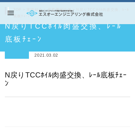
コ
TOP
>
実績紹介
>
産業機械設備
>
N戻りTCCﾎｲﾙ肉盛交換、ﾚｰﾙ
ン
底板ﾁｪｰﾝ
メ
テ
エ
N戻りTCCﾎｲﾙ肉盛交換、ﾚｰﾙ
ニ
ン
ス
ュ
ツ
オ
底板ﾁｪｰﾝ
ー
へ
ー
ス
エ
2021.03.02
キ
ン
ッ
ジ
N戻りTCCﾎｲﾙ肉盛交換、ﾚｰﾙ底板ﾁｪｰ
プ
ニ
ﾝ
ア
リ
ン
グ
株
式