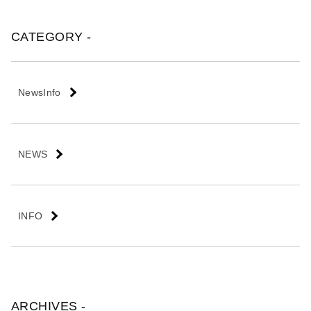
会
社
CATEGORY -
NewsInfo
NEWS
INFO
ARCHIVES -