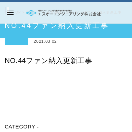
コ
ン
TOP
>
実績紹介
>
産業機械設備
>
NO.44ファン納入更新工事
メ
テ
エ
NO.44ファン納入更新工事
ニ
ン
ス
ュ
ツ
オ
ー
2021.03.02
へ
ー
ス
エ
NO.44ファン納入更新工事
キ
ン
ッ
ジ
プ
ニ
ア
リ
ン
グ
株
CATEGORY -
式