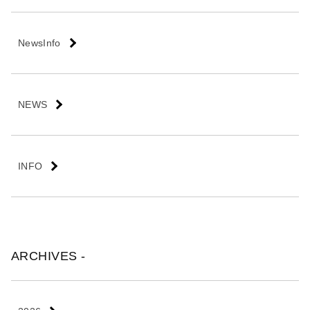
会
社
NewsInfo
NEWS
INFO
ARCHIVES -